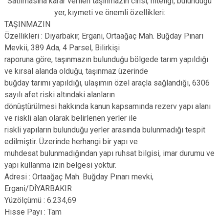
Satılmasına karar verilen taşınmazın cinsi, niteliği, bulunduğu
yer, kıymeti ve önemli özellikleri:
TAŞINMAZIN
Özellikleri : Diyarbakır, Ergani, Ortaağaç Mah. Buğday Pınarı
Mevkii, 389 Ada, 4 Parsel, Bilirkişi
raporuna göre, taşınmazın bulunduğu bölgede tarım yapıldığı
ve kırsal alanda olduğu, taşınmaz üzerinde
buğday tarımı yapıldığı, ulaşımın özel araçla sağlandığı, 6306
sayılı afet riski altındaki alanların
dönüştürülmesi hakkında kanun kapsamında rezerv yapı alanı
ve riskli alan olarak belirlenen yerler ile
riskli yapıların bulunduğu yerler arasında bulunmadığı tespit
edilmiştir. Üzerinde herhangi bir yapı ve
muhdesat bulunmadığından yapı ruhsat bilgisi, imar durumu ve
yapı kullanma izin belgesi yoktur.
Adresi : Ortaağaç Mah. Buğday Pınarı mevki,
Ergani/DİYARBAKIR
Yüzölçümü : 6.234,69
Hisse Payı : Tam