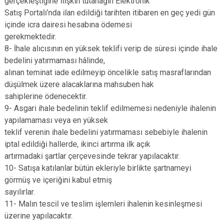
gerçekleştiğine ilişkin tutanağın Elektronik
Satış Portalı’nda ilan edildiği tarihten itibaren en geç yedi gün
içinde icra dairesi hesabına ödemesi
gerekmektedir.
8- İhale alıcısının en yüksek teklifi verip de süresi içinde ihale
bedelini yatırmaması hâlinde,
alınan teminat iade edilmeyip öncelikle satış masraflarından
düşülmek üzere alacaklarına mahsuben hak
sahiplerine ödenecektir.
9- Asgari ihale bedelinin teklif edilmemesi nedeniyle ihalenin
yapılamaması veya en yüksek
teklif verenin ihale bedelini yatırmaması sebebiyle ihalenin
iptal edildiği hallerde, ikinci artırma ilk açık
artırmadaki şartlar çerçevesinde tekrar yapılacaktır.
10- Satışa katılanlar bütün ekleriyle birlikte şartnameyi
görmüş ve içeriğini kabul etmiş
sayılırlar.
11- Malın tescil ve teslim işlemleri ihalenin kesinleşmesi
üzerine yapılacaktır.