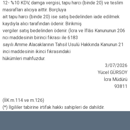
12- %10 KDV, damga vergisi, tapu harcı (binde 20) ve teslim
masrafları alıcıya aittir. Borçluya
ait tapu harcı (binde 20) ise satış bedelinden iade edilmek
kaydıyla alıcı tarafından ödenir. Birikmiş
vergiler satış bedelinden ödenir. (İcra ve İflâs Kanununun 206
ncı maddesinin birinci fıkrası ile 6183
sayılı Amme Alacaklarının Tahsil Usulü Hakkında Kanunun 21
inci maddesinin ikinci fıkrasındaki
hükümleri mahfuzdur.
3/07/2026
Yücel GÜRSOY
İcra Müdürü
93811
(İİK m.114 ve m.126)
(*) İlgililer tabirine irtifak hakkı sahipleri de dahildir.