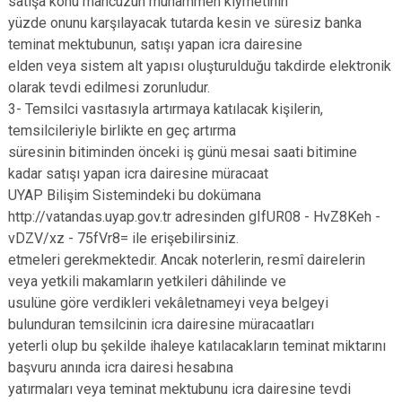
satışa konu mahcuzun muhammen kıymetinin
yüzde onunu karşılayacak tutarda kesin ve süresiz banka
teminat mektubunun, satışı yapan icra dairesine
elden veya sistem alt yapısı oluşturulduğu takdirde elektronik
olarak tevdi edilmesi zorunludur.
3- Temsilci vasıtasıyla artırmaya katılacak kişilerin,
temsilcileriyle birlikte en geç artırma
süresinin bitiminden önceki iş günü mesai saati bitimine
kadar satışı yapan icra dairesine müracaat
UYAP Bilişim Sistemindeki bu dokümana
http://vatandas.uyap.gov.tr adresinden gIfUR08 - HvZ8Keh -
vDZV/xz - 75fVr8= ile erişebilirsiniz.
etmeleri gerekmektedir. Ancak noterlerin, resmî dairelerin
veya yetkili makamların yetkileri dâhilinde ve
usulüne göre verdikleri vekâletnameyi veya belgeyi
bulunduran temsilcinin icra dairesine müracaatları
yeterli olup bu şekilde ihaleye katılacakların teminat miktarını
başvuru anında icra dairesi hesabına
yatırmaları veya teminat mektubunu icra dairesine tevdi